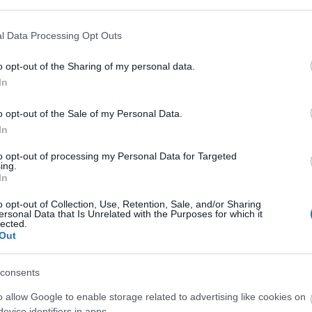
l Data Processing Opt Outs
vagy a nemzetközi gender
Ke
o opt-out of the Sharing of my personal data.
zereplőkön
In
da
Fr
o opt-out of the Sale of my Personal Data.
In
:
Gu
kvéseit tükröző, a 2017-es férfidivatot bemutató
Ber
jedt el a világhálón, amelyet meglehetősen nagy
to opt-out of processing my Personal Data for Targeted
olv
ing.
ott az internet népe. A haute couture kreációk
kik
In
a természetesen kíván némi absztraháló képességet,
nem
 van határa.…
o opt-out of Collection, Use, Retention, Sale, and/or Sharing
14:
ersonal Data that Is Unrelated with the Purposes for which it
bol
lected.
esk
Out
kik
TOVÁBB
:D 
consents
18:
újr
o allow Google to enable storage related to advertising like cookies on
7
komment
AT
evice identifiers in apps.