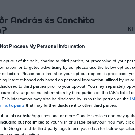
őr András és Conchita
m?
KI
Ext
da
vél
Not Process My Personal Information
ann
yleg olyan momentum, amelyet nem hagyhatunk csak
mai
to opt-out of the sale, sharing to third parties, or processing of your per
úlni.... Lehet, hogy hason mindkettő más, na de így
Kap
formation for targeted advertising by us, please use the below opt-out s
olv
r selection. Please note that after your opt-out request is processed y
eing interest-based ads based on personal information utilized by us or
Tá
disclosed to third parties prior to your opt-out. You may separately opt-
losure of your personal information by third parties on the IAB’s list of
. This information may also be disclosed by us to third parties on the
IA
Participants
that may further disclose it to other third parties.
TOVÁBB
 that this website/app uses one or more Google services and may gath
including but not limited to your visit or usage behaviour. You may click 
Szólj hozzá!
 to Google and its third-party tags to use your data for below specifi
W
F
a magyarki
a külföldiki
Fa
ogle consent section.