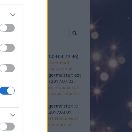
resés
iss topikok
sztustalan barom.
(
2021.04.04. 13:46
)
ki Krisztián, aki szabad szemmel
assa le a göncölszekér alvázszámát
icsodamimicsoda:
@Burgermeister: ezt
 tudom cáfolni :D :D :D
(
2017.07.23.
27
)
Rubint Réka fehérben mondja ki a
dogító igent - Segítenél kiválasztani az
üvői ruháját?
icsodamimicsoda:
@Burgermeister: :D
:D :D bevállalós vagy :D
(
2017.03.01.
11
)
Rubint Réka, Schobert Norbi és az
agondolt TV torna: újabb kabaré az
V-n?