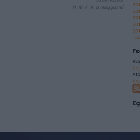
201
A
M
F
K
a magyarmi
20
201
201
201
To
Fe
RSS
be
At
be
Eg