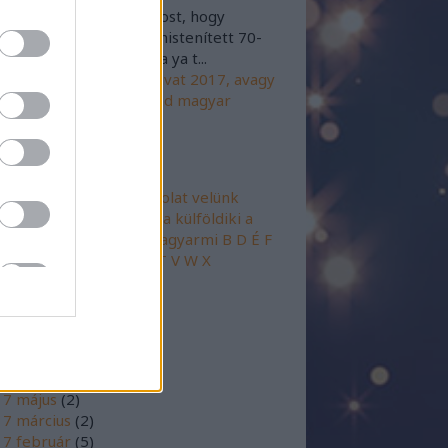
@chepunk: Hehehe Most, hogy
dod bevillant az agyonistenített 70-
évekből Rod Stewart Da ya t...
17.02.23. 19:03
)
Férfi divat 2017, avagy
emzetközi gender trend magyar
zszereplőkön
mkék
+
2017
@GY.I.K
@Kapcsolat velünk
gy a szerzőtársunk!
A
a külföldiki
a
földimi
a magyarki
a magyarmi
B
D
É
F
GY
H
J
K
L
M
O
P
R
S
SZ
T
V
W
X
mkefelhő
chívum
17 október
(
1
)
7 július
(
2
)
17 május
(
2
)
7 március
(
2
)
7 február
(
5
)