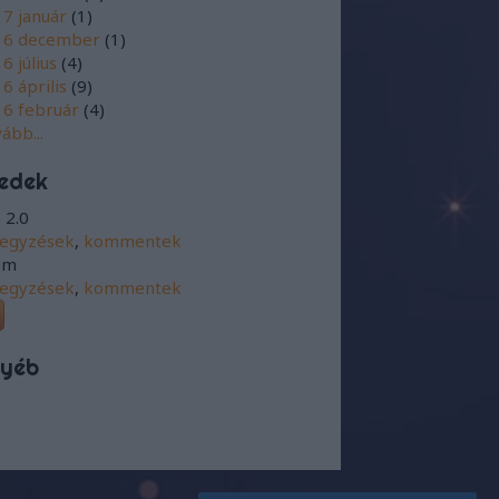
7 január
(
1
)
16 december
(
1
)
6 július
(
4
)
6 április
(
9
)
6 február
(
4
)
vább
...
edek
 2.0
jegyzések
,
kommentek
om
jegyzések
,
kommentek
yéb