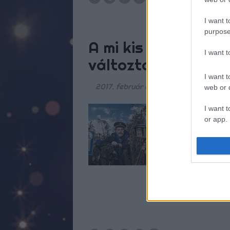
20
I want t
purpose
A mi kis falunk a f
I want 
változtatta
I want t
2017. február 04.
-
kikicsodamimicso
web or d
A héten mutatta be 
I want t
saját gyártású soro
or app.
amelyben vélhetőle
I want t
által jócskán előm
számokban mérhet
I want t
authenti