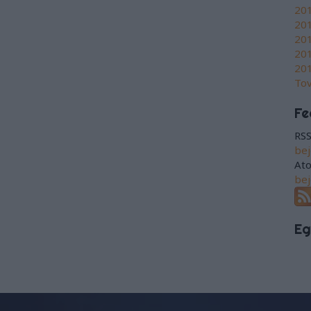
201
20
201
201
201
To
Fe
RSS
be
At
be
Eg