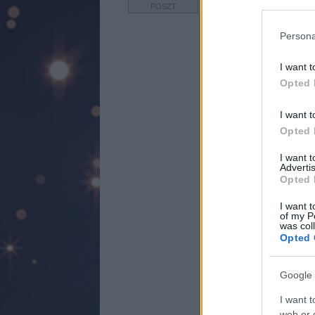
POSZT
POSZT
Persona
I want t
Opted 
I want t
Opted 
I want 
Advertis
Opted 
I want t
of my P
was col
Opted 
Google 
I want t
web or d