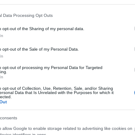
l Data Processing Opt Outs
Ke
o opt-out of the Sharing of my personal data.
In
Fr
o opt-out of the Sale of my Personal Data.
In
:
Gu
Ber
to opt-out of processing my Personal Data for Targeted
olv
ing.
kik
In
nem
o opt-out of Collection, Use, Retention, Sale, and/or Sharing
14:
ersonal Data that Is Unrelated with the Purposes for which it
bol
lected.
esk
Out
kik
:D 
consents
18:
újr
o allow Google to enable storage related to advertising like cookies on
AT
evice identifiers in apps.