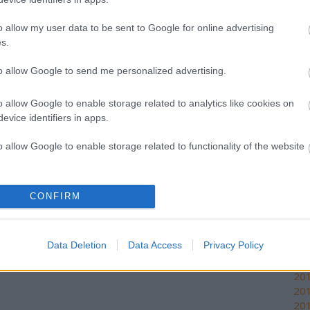
Pic:
mon
o allow my user data to be sent to Google for online advertising
es 
s.
(
20
a n
to allow Google to send me personalized advertising.
kö
o allow Google to enable storage related to analytics like cookies on
Cí
evice identifiers in apps.
18
o allow Google to enable storage related to functionality of the website
@Lé
kül
G
o allow Google to enable storage related to personalization.
Cí
CONFIRM
Ar
o allow Google to enable storage related to security, including
cation functionality and fraud prevention, and other user protection.
Data Deletion
Data Access
Privacy Policy
20
201
20
201
201