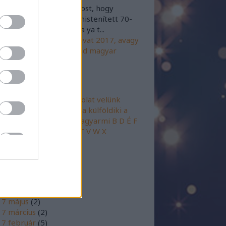
@chepunk: Hehehe Most, hogy
dod bevillant az agyonistenített 70-
évekből Rod Stewart Da ya t...
17.02.23. 19:03
)
Férfi divat 2017, avagy
emzetközi gender trend magyar
zszereplőkön
mkék
+
2017
@GY.I.K
@Kapcsolat velünk
gy a szerzőtársunk!
A
a külföldiki
a
földimi
a magyarki
a magyarmi
B
D
É
F
GY
H
J
K
L
M
O
P
R
S
SZ
T
V
W
X
mkefelhő
chívum
17 október
(
1
)
7 július
(
2
)
17 május
(
2
)
7 március
(
2
)
7 február
(
5
)