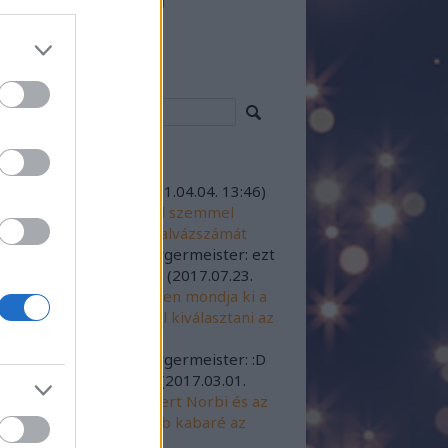
resés
iss topikok
sztustalan barom.
(
2021.04.04. 13:46
)
ki Krisztián, aki szabad szemmel
assa le a göncölszekér alvázszámát
icsodamimicsoda:
@Burgermeister: ezt
 tudom cáfolni :D :D :D
(
2017.07.23.
27
)
Rubint Réka fehérben mondja ki a
dogító igent - Segítenél kiválasztani az
üvői ruháját?
icsodamimicsoda:
@Burgermeister: :D
:D :D bevállalós vagy :D
(
2017.03.01.
11
)
Rubint Réka, Schobert Norbi és az
agondolt TV torna: újabb kabaré az
V-n?