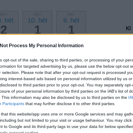
2017.
2017.
2017.
. hét
10. hét
9. hét
2
1
1
KI
Ext
POSZT
POSZT
POSZT
vél
Not Process My Personal Information
2017.
2017.
2016.
ann
. hét
2. hét
50. hét
mai
1
1
1
to opt-out of the sale, sharing to third parties, or processing of your per
Kap
formation for targeted advertising by us, please use the below opt-out s
olv
POSZT
POSZT
POSZT
r selection. Please note that after your opt-out request is processed y
eing interest-based ads based on personal information utilized by us or
2016.
2016.
2016.
Tá
. hét
16. hét
15. hét
disclosed to third parties prior to your opt-out. You may separately opt-
2
1
3
losure of your personal information by third parties on the IAB’s list of
. This information may also be disclosed by us to third parties on the
IA
POSZT
POSZT
POSZT
Participants
that may further disclose it to other third parties.
 that this website/app uses one or more Google services and may gath
including but not limited to your visit or usage behaviour. You may click 
 to Google and its third-party tags to use your data for below specifi
Fa
ogle consent section.