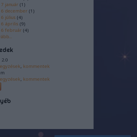
7 január
(
1
)
16 december
(
1
)
6 július
(
4
)
6 április
(
9
)
6 február
(
4
)
vább
...
edek
 2.0
jegyzések
,
kommentek
om
jegyzések
,
kommentek
yéb